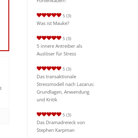
Fohlenkauen?
5
(3)
Was ist Mauke?
5
(3)
5 innere Antreiber als
Auslöser für Stress
5
(3)
Das transaktionale
Stressmodell nach Lazarus:
d
Grundlagen, Anwendung
und Kritik
5
(3)
Das Dramadreieck von
Stephen Karpman