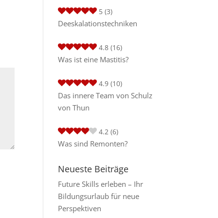
5
(3)
Deeskalationstechniken
4.8
(16)
Was ist eine Mastitis?
4.9
(10)
Das innere Team von Schulz
von Thun
4.2
(6)
Was sind Remonten?
Neueste Beiträge
Future Skills erleben – Ihr
Bildungsurlaub für neue
Perspektiven