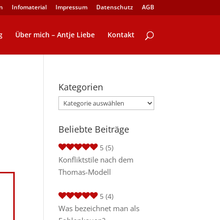
n
Infomaterial
Impressum
Datenschutz
AGB
g
Über mich – Antje Liebe
Kontakt
Kategorien
Kategorien
Beliebte Beiträge
5
(5)
Konfliktstile nach dem
Thomas-Modell
5
(4)
Was bezeichnet man als