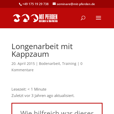
+49 175 19 29 738
seminare@mit-pferden.de
Longenarbeit mit
Kappzaum
20. April 2015
|
Bodenarbeit
,
Training
|
0
Kommentare
Lesezeit:
< 1
Minute
Zuletzt vor 3 Jahren ago aktualisiert.
Wie hilfreich war dieser