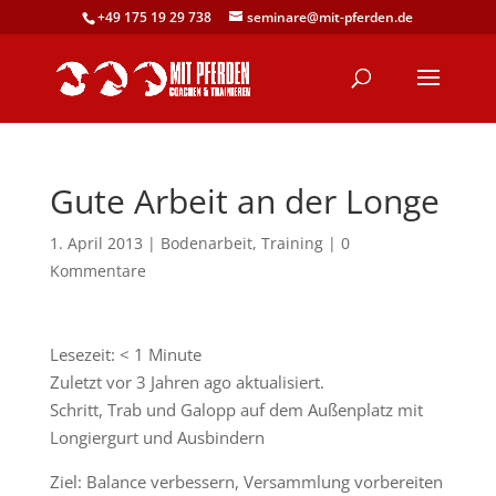
+49 175 19 29 738
seminare@mit-pferden.de
Gute Arbeit an der Longe
1. April 2013
|
Bodenarbeit
,
Training
|
0
Kommentare
Lesezeit:
< 1
Minute
Zuletzt vor 3 Jahren ago aktualisiert.
Schritt, Trab und Galopp auf dem Außenplatz mit
Longiergurt und Ausbindern
Ziel: Balance verbessern, Versammlung vorbereiten